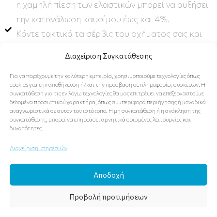
η χαμηλή πίεση των ελαστικών μπορεί να αυξήσει
την κατανάλωση καυσίμου έως και 4%.
Κάντε τακτικά τα σέρβις του οχήματος σας και
ελέγξτε τη στάθμη του λαδιού – σωστά
Διαχείριση Συγκατάθεσης
συντηρημένα αυτοκίνητα μπορούν να
λειτουργήσουν πιο αποτελεσματικά και βοηθούν
Για να παρέχουμε την καλύτερη εμπειρία, χρησιμοποιούμε τεχνολογίες όπως
cookies για την αποθήκευση ή/και την πρόσβαση σε πληροφορίες συσκευών. Η
στη μείωση της κατανάλωσης καυσίμου και των
συγκατάθεση για τις εν λόγω τεχνολογίες θα μας επιτρέψει να επεξεργαστούμε
δεδομένα προσωπικού χαρακτήρα, όπως συμπεριφορά περιήγησης ή μοναδικά
εκπομπών CO2.
αναγνωριστικά σε αυτόν τον ιστότοπο. Η μη συγκατάθεση ή η ανάκληση της
Απομακρύνετε το περιττό βάρος από το όχημά
συγκατάθεσης, μπορεί να επηρεάσει αρνητικά ορισμένες λειτουργίες και
δυνατότητες.
σας. Όσο βαρύτερο το όχημα, τόσο πιο πολύ
καύσιμο καταναλώνει ο κινητήρας.
Διαχείριση υπηρεσιών
Κλείστε τα παράθυρα ιδιαίτερα σε υψηλές
Αποδοχή
ταχύτητες και αφαιρέστε μπαγκαζιέρες, σχάρες
όταν δεν είναι σε χρήση. Μειώνοντας την
Προβολή προτιμήσεων
αντίσταση του αέρα θα μειώσετε την