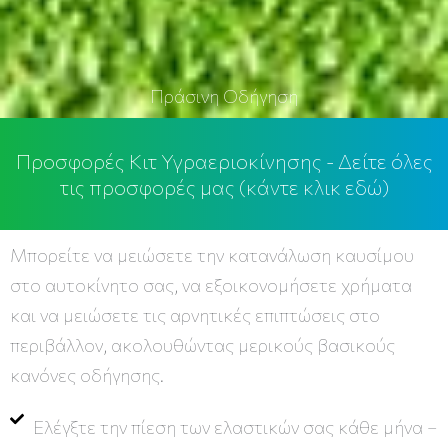
Πράσινη Οδήγηση
Προσφορές Κιτ Υγραεριοκίνησης - Δείτε όλες
τις προσφορές μας (κάντε κλικ εδώ)
Μπορείτε να μειώσετε την κατανάλωση καυσίμου
στο αυτοκίνητο σας, να εξοικονομήσετε χρήματα
και να μειώσετε τις αρνητικές επιπτώσεις στο
περιβάλλον, ακολουθώντας μερικούς βασικούς
κανόνες οδήγησης.
Ελέγξτε την πίεση των ελαστικών σας κάθε μήνα –