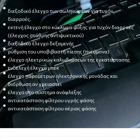
διεξοδικό έλεγχο των σωληνώσεων για τυχόν
διαρροές.
εκτενή έλεγχο στο κύκλωμα ψύξης για τυχόν διαρροές
(έλεγχος στάθμης αντιψυκτικού)
διεξοδικό έλεγχο δεξαμενής
ρύθμιση του υποβιβαστή πίεσης (πνεύμονα)
έλεγχο ηλεκτρικών καλωδιώσεων της εγκατάστασης
ενδελεχή έλεγχο μπεκ
έλεγχο παραμέτρων ηλεκτρονικής μονάδας και
διόρθωση αν χρειαστεί
έλεγχο στο σύστημα ανάφλεξης
αντικατάσταση φίλτρου υγρής φάσης
αντικατάσταση φίλτρου αέριας φάσης