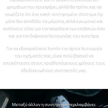
χρημάτων που προσφέρει, αλλά θα πρέπει και να
γνωρίζετε ότι ένα κακό-συντηρημένο σύστημα όχι
μόνο δεν αποδίδει τα μέγιστα, αλλά εγκυμονεί και
κινδύνους τόσο για την ασφάλεια των επιβατών όσο
και για την διάρκεια λειτουργίας του κινητήρα.
Για να εξασφαλίσετε λοιπόν την άρτια λειτουργία
του οχήματός σας, είναι πολύ βασικό να
επισκέπτεστε στους προβλεπόμενους χρόνους τους
εξειδικευμένους συντηρητές μας.
Μεταξύ άλλον η συντήρηση περιλαμβάνει: