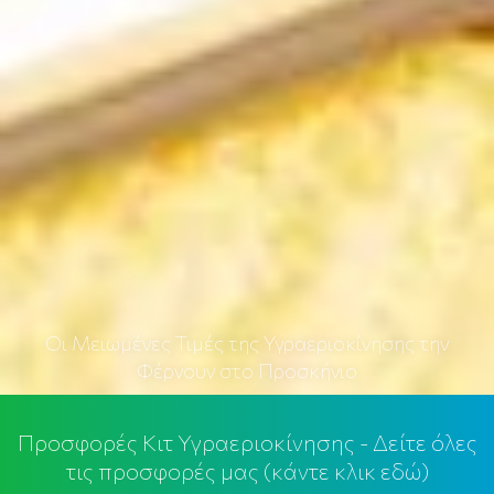
Οι Μειωμένες Τιμές της Υγραεριοκίνησης την
Φέρνουν στο Προσκήνιο
Προσφορές Κιτ Υγραεριοκίνησης - Δείτε όλες
τις προσφορές μας (κάντε κλικ εδώ)