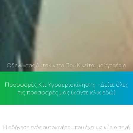
Οδηγώντας Αυτοκίνητο Που Κινείται με Υγραέριο
Προσφορές Κιτ Υγραεριοκίνησης - Δείτε όλες
τις προσφορές μας (κάντε κλικ εδώ)
Η οδήγηση ενός αυτοκινήτου που έχει ως κύρια πηγή