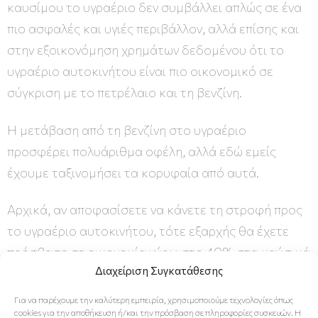
καυσίμου το υγραέριο δεν συμβάλλει απλώς σε ένα
πιο ασφαλές και υγιές περιβάλλον, αλλά επίσης και
στην εξοικονόμηση χρημάτων δεδομένου ότι το
υγραέριο αυτοκινήτου είναι πιο οικονομικό σε
σύγκριση με το πετρέλαιο και τη βενζίνη.
Η μετάβαση από τη βενζίνη στο υγραέριο
προσφέρει πολυάριθμα οφέλη, αλλά εδώ εμείς
έχουμε ταξινομήσει τα κορυφαία από αυτά.
Αρχικά, αν αποφασίσετε να κάνετε τη στροφή προς
το υγραέριο αυτοκινήτου, τότε εξαρχής θα έχετε
πρόσβαση σε οικονομία γύρω στο 40% στα καύσιμά
Διαχείριση Συγκατάθεσης
σας σε ετήσια βάση, ιδίως εφόσον χρησιμοποιείτε
το αυτοκίνητό σας σε ημερήσια βάση για να
Για να παρέχουμε την καλύτερη εμπειρία, χρησιμοποιούμε τεχνολογίες όπως
cookies για την αποθήκευση ή/και την πρόσβαση σε πληροφορίες συσκευών. Η
πηγαίνετε στη δουλειά ή τα παιδιά σας στο σχολείο.