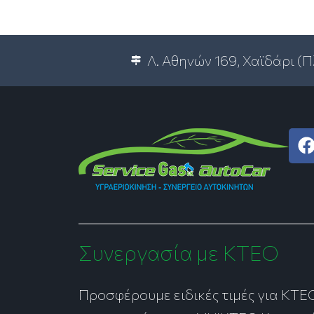
Λ. Αθηνών 169, Χαϊδάρι (
c
Συνεργασία με ΚΤΕΟ
Προσφέρουμε ειδικές τιμές για ΚΤΕ