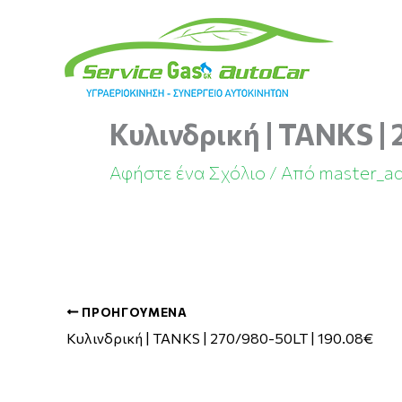
Μετάβαση
στο
περιεχόμενο
Κυλινδρική | TANKS | 
Αφήστε ένα Σχόλιο
/ Από
master_a
ΠΡΟΗΓΟΎΜΕΝΑ
Κυλινδρική | TANKS | 270/980-50LT | 190.08€