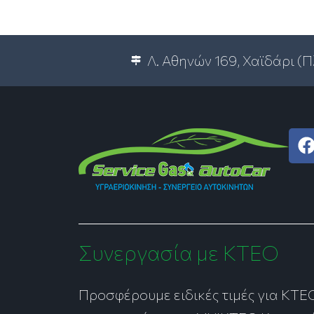
Λ. Αθηνών 169, Χαϊδάρι (
c
Συνεργασία με ΚΤΕΟ
Προσφέρουμε ειδικές τιμές για ΚΤΕ