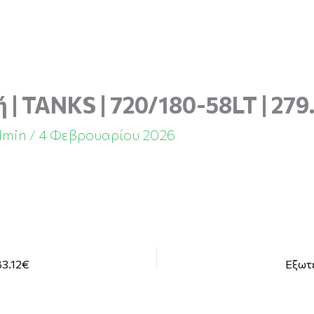
 | TANKS | 720/180-58LT | 279
dmin
/
4 Φεβρουαρίου 2026
83.12€
Εξωτε