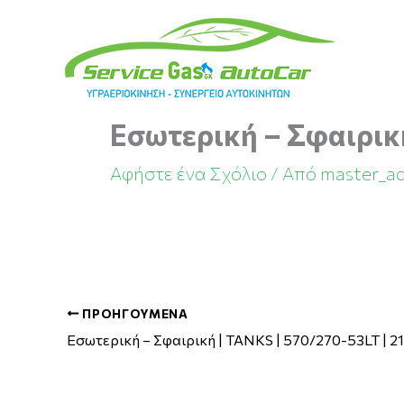
Μετάβαση
στο
περιεχόμενο
Εσωτερική – Σφαιρική
Αφήστε ένα Σχόλιο
/ Από
master_a
ΠΡΟΗΓΟΎΜΕΝΑ
Εσωτερική – Σφαιρική | TANKS | 570/270-53LT | 2