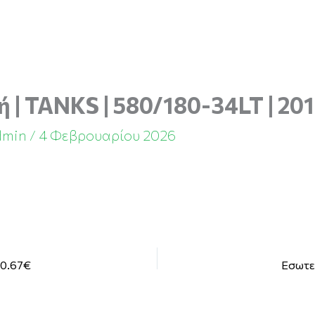
 | TANKS | 580/180-34LT | 20
dmin
/
4 Φεβρουαρίου 2026
10.67€
Εσωτερ