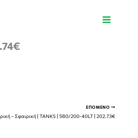
Αναζήτηση
1.74€
ΕΠΌΜΕΝΟ
ική – Σφαιρική | TANKS | 580/200-40LT | 202.73€