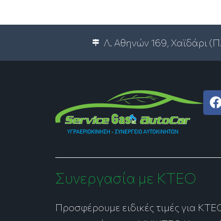
Λ. Αθηνών 169, Χαϊδάρι (
c
Συνεργασία με ΚΤΕΟ
Προσφέρουμε ειδικές τιμές για ΚΤΕ