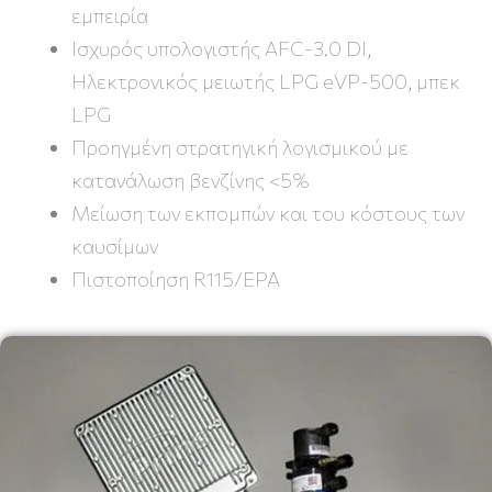
εμπειρία
Ισχυρός υπολογιστής AFC-3.0 DI,
Ηλεκτρονικός μειωτής LPG eVP-500, μπεκ
LPG
Προηγμένη στρατηγική λογισμικού με
κατανάλωση βενζίνης <5%
Μείωση των εκπομπών και του κόστους των
καυσίμων
Πιστοποίηση R115/EPA