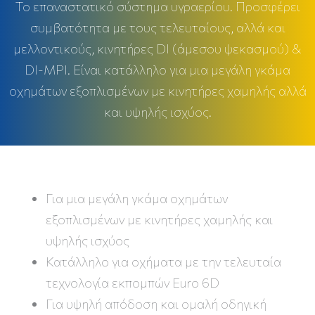
Το επαναστατικό σύστημα υγραερίου. Προσφέρει
συμβατότητα με τους τελευταίους, αλλά και
μελλοντικούς, κινητήρες DI (άμεσου ψεκασμού) &
Dl-MPI. Είναι κατάλληλο για μια μεγάλη γκάμα
οχημάτων εξοπλισμένων με κινητήρες χαμηλής αλλά
και υψηλής ισχύος.
Για μια μεγάλη γκάμα οχημάτων
εξοπλισμένων με κινητήρες χαμηλής και
υψηλής ισχύος
Κατάλληλο για οχήματα με την τελευταία
τεχνολογία εκπομπών Euro 6D
Για υψηλή απόδοση και ομαλή οδηγική