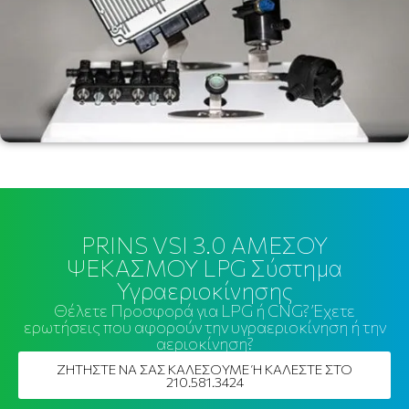
PRINS VSI 3.0 ΑΜΕΣΟΥ
ΨΕΚΑΣΜΟΥ LPG Σύστημα
Υγραεριοκίνησης
Θέλετε Προσφορά για LPG ή CNG? Έχετε
ερωτήσεις που αφορούν την υγραεριοκίνηση ή την
αεριοκίνηση?
ΖΗΤΗΣΤΕ ΝΑ ΣΑΣ ΚΑΛΕΣΟΥΜΕ Ή ΚΑΛΕΣΤΕ ΣΤΟ
210.581.3424