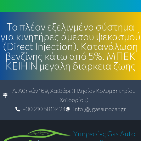
Το πλέον εξελιγμένο σύστημα
για κινητήρες άμεσου ψεκασμού
(Direct Injection). Κατανάλωση
βενζίνης κάτω από 5%. ΜΠΕΚ
ΚΕΙΗΙΝ μεγαλη διαρκεια ζωης
Λ. Αθηνών 169, Χαϊδάρι (Πλησίον Κολυμβητηρίου
Χαϊδαρίου)
+30 210 5813424
info[@]gasautocar.gr
Υπηρεσίες Gas Auto